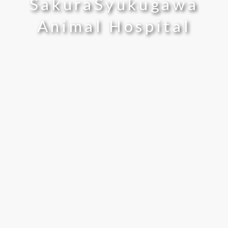
SakuraSyukugawa
Animal Hospital