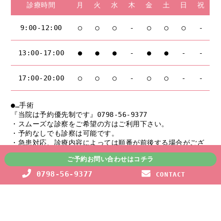
診療時間
月
火
水
木
金
土
日
祝
9:00-12:00
○
○
○
-
○
○
○
-
13:00-17:00
●
●
●
-
●
●
-
-
17:00-20:00
○
○
○
-
○
○
-
-
●…手術
『当院は予約優先制です』0798-56-9377
・スムーズな診察をご希望の方はご利用下さい。
・予約なしでも診察は可能です。
・急患対応、診療内容によっては順番が前後する場合がござ
います。
ご予約お問い合わせはコチラ
ご理解のほど宜しくお願いします。
0798-56-9377
CONTACT
※休診時に対応をお願いしている病院のご紹介
ネクスト動物医療センター（芦屋市 0797-38-5715）
兵庫ペット医療センター東灘分院（神戸市 078-412-0201）
対応後の引き継ぎがスムーズになりますので、ご来院の際
は、当院の患者様である事をお伝え下さい。